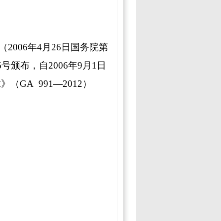
（
2006
年
4
月
26
日
国务院第
6
号颁布，自
2006
年
9
月
1
日
求》（
GA 991—2012
）