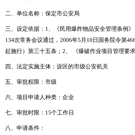
二、单位名称：
保定市公安局
三、设定依据：
1
、《民用爆炸物品安全管理条例》
134
次常务会议通过，
2006
年
5
月
10
日
国务院令第
46
起
施行）第三十五条；
2
、
《爆破作业项目管理要
四、法定实施主体：
设区的市级公安机关
五、审批权限：
市级
六、项目申请人种类：
企业
七、审批时限：
15
个工作日
八、申请条件：