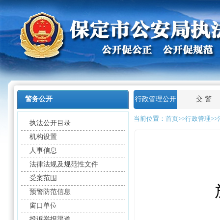
警务公开
行政管理公开
交 警
当前位置：
首页
>>行政管理>>
执法公开目录
机构设置
人事信息
法律法规及规范性文件
受案范围
预警防范信息
窗口单位
投诉举报渠道