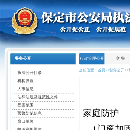
警务公开
行政管理公开
交 警
当前位置：
首页
>>警务公开>
执法公开目录
机构设置
人事信息
法律法规及规范性文件
受案范围
家庭防护
预警防范信息
窗口单位
1
门窗加
投诉举报渠道