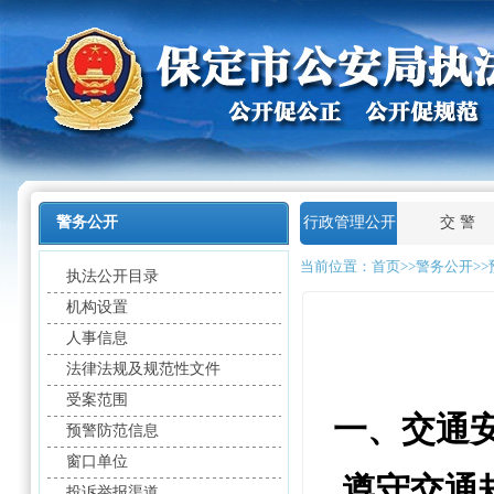
警务公开
行政管理公开
交 警
当前位置：
首页
>>警务公开>
执法公开目录
机构设置
人事信息
法律法规及规范性文件
受案范围
一、交通
预警防范信息
窗口单位
遵守交通
投诉举报渠道