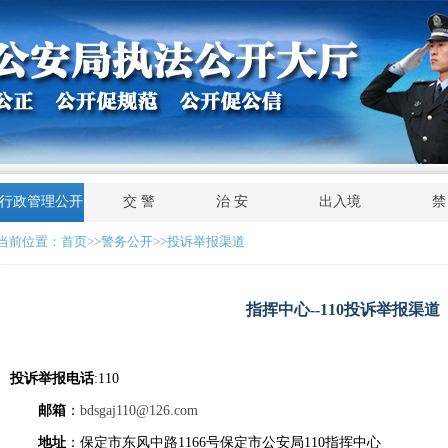
行政管理公开
交 警
治 安
出入境
禁
当前位置：
首页
>>警务公开>>投诉举报渠道
指挥中心--110投诉举报渠道
投诉举报电话
:110
邮箱
：
bdsgaj110@126.com
地址
：保定市东风中路
1166
号保定市公安局
110
指挥中心