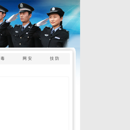
 毒
网 安
技 防