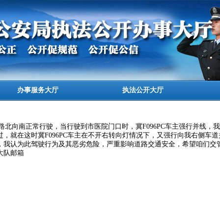
办事服务大厅
执法公开大厅
店幸福路北向南正常行驶，当行驶到市医院门口时，冀F096PC车主强行并线
，就在这时冀F096PC车主在不开右转向灯情况下，又强行向我右侧车
，我认为此驾驶行为及其恶劣危险，严重影响道路交通安全，希望咱们交
大队邮箱