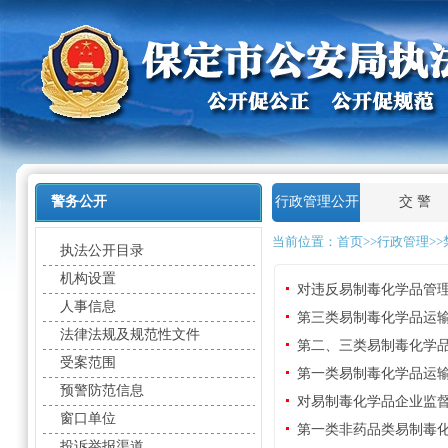
警务公开
行政管理公开
交 警
当前位置：
首页
>>
行政管理>>
执法公开目录
机构设置
对违反易制毒化学品管
人事信息
第三类易制毒化学品运
法律法规及规范性文件
第二、三类易制毒化学
受案范围
第一类易制毒化学品运
预警防范信息
对易制毒化学品企业监
窗口单位
第一类非药品类易制毒
投诉举报渠道