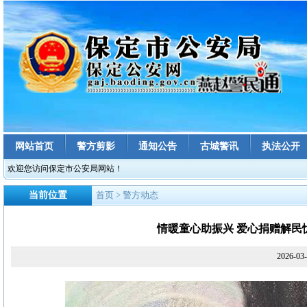
网站首页
警方剪影
通知公告
古城警讯
执法公开
欢迎您访问保定市公安局网站！
当前位置
首页
> 警方动态
情暖童心助振兴 爱心捐赠解
2026-