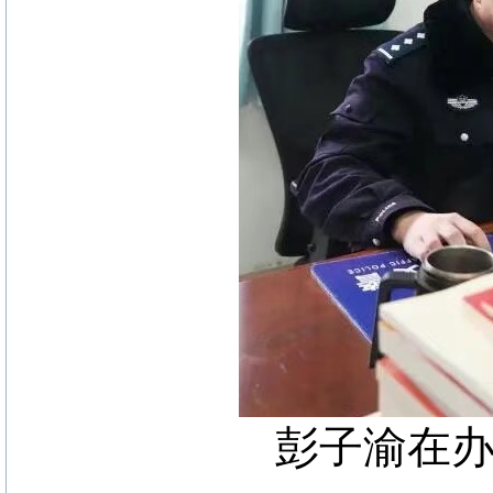
彭子渝在办