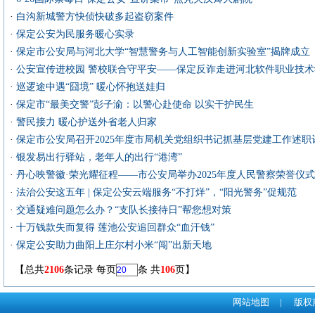
·
白沟新城警方快侦快破多起盗窃案件
·
保定公安为民服务暖心实录
·
保定市公安局与河北大学“智慧警务与人工智能创新实验室”揭牌成立
·
公安宣传进校园 警校联合守平安——保定反诈走进河北软件职业技术
·
巡逻途中遇“囧境” 暖心怀抱送娃归
·
保定市“最美交警”彭子渝：以警心赴使命 以实干护民生
·
警民接力 暖心护送外省老人归家
·
保定市公安局召开2025年度市局机关党组织书记抓基层党建工作述职
·
银发易出行驿站，老年人的出行“港湾”
·
丹心映警徽·荣光耀征程——市公安局举办2025年度人民警察荣誉仪式
·
法治公安这五年 | 保定公安云端服务“不打烊”，“阳光警务”促规范
·
交通疑难问题怎么办？“支队长接待日”帮您想对策
·
十万钱款失而复得 莲池公安追回群众“血汗钱”
·
保定公安助力曲阳上庄尔村小米“闯”出新天地
【总共
2106
条记录 每页
条 共
106
页】
网站地图
|
版权