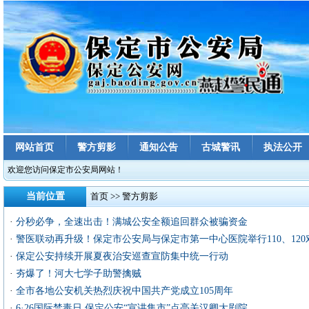
网站首页
警方剪影
通知公告
古城警讯
执法公开
欢迎您访问保定市公安局网站！
当前位置
首页
>>
警方剪影
·
分秒必争，全速出击！满城公安全额追回群众被骗资金
·
警医联动再升级！保定市公安局与保定市第一中心医院举行110、120对
·
保定公安持续开展夏夜治安巡查宣防集中统一行动
·
夯爆了！河大七学子助警擒贼
·
全市各地公安机关热烈庆祝中国共产党成立105周年
·
6·26国际禁毒日 保定公安“宣讲集市”点亮关汉卿大剧院